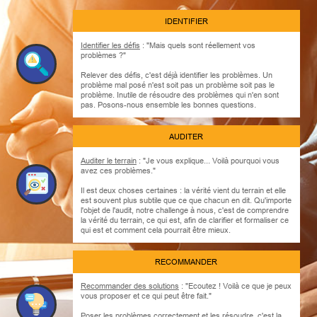
IDENTIFIER
Identifier les défis
: "Mais quels sont réellement vos
problèmes ?"
Relever des défis, c'est déjà identifier les problèmes. Un
problème mal posé n'est soit pas un problème soit pas le
problème. Inutile de résoudre des problèmes qui n'en sont
pas. Posons-nous ensemble les bonnes questions.
AUDITER
Auditer le terrain
: "Je vous explique... Voilà pourquoi vous
avez ces problèmes."
Il est deux choses certaines : la vérité vient du terrain et elle
est souvent plus subtile que ce que chacun en dit. Qu'importe
l'objet de l'audit, notre challenge à nous, c'est de comprendre
la vérité du terrain, ce qui est, afin de clarifier et formaliser ce
qui est et comment cela pourrait être mieux.
RECOMMANDER
Recommander des solutions
: "Ecoutez ! Voilà ce que je peux
vous proposer et ce qui peut être fait."
Poser les problèmes correctement et les résoudre, c'est la