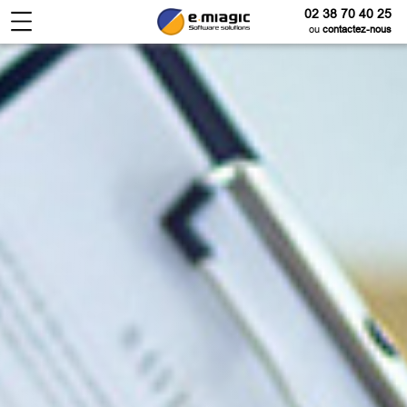
02 38 70 40 25
ou
contactez-nous
Entreprise
numérique
Expertise
technique
Solutions
sur-mesure
Produits
logiciel